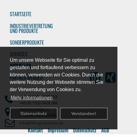
STARTSEITE
INDUSTRIEVERTRETUNG
UND PRODUKTE
SONDERPRODUKTE
SERVICES
Um unsere Webseite für Sie optimal zu
AKTUELLES
gestalten und fortlaufend verbessern zu
können, verwenden wir Cookies. Durch die
PARTNER WERDEN
weitere Nutzung der Webseite stimmen Sie
der Verwendung von Cookies zu.
+49 (0) 6406 9099 833
Mehr Informationen
+49 (0) 1520 3428 288
Mozartstraße 17
Datenschutz
Verstanden!
D-35460 Staufenberg
info@fittingsolutions.de
Kontakt
Impressum
Datenschutz
AGB