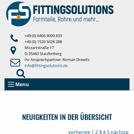
+49 (0) 6406 9099 833
+49 (0) 1520 3428 288
Mozartstraße 17
D-35460 Staufenberg
Ihr Ansprechpartner: Roman Drewitz
info@fittingsolutions.de
Menu
NEUIGKEITEN IN DER ÜBERSICHT
vorherige
1
2
3
4
5
nächste